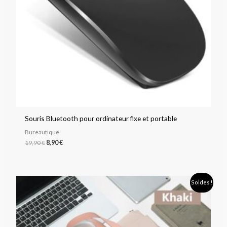
Souris Bluetooth pour ordinateur fixe et portable
Bureautique
19,90
€
8,90
€
Plage
Soldes !
de
prix :
32,90 €
à
33,90 €