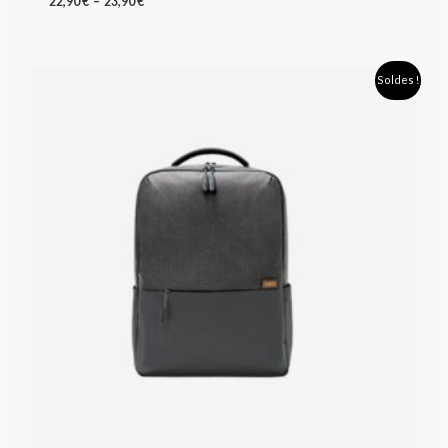
22,90
€
–
23,90
€
Le
Le
Soldes !
prix
prix
initial
actuel
était :
est :
66,90 €.
53,90 €.