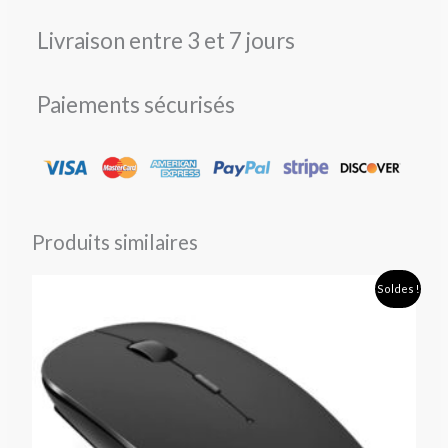
Livraison entre 3 et 7 jours
Paiements sécurisés
Produits similaires
Le
Le
Soldes !
prix
prix
initial
actuel
était :
est :
19,90 €.
8,90 €.