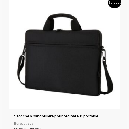
Plage
Soldes !
de
prix :
22,90 €
à
23,90 €
Sacoche à bandoulière pour ordinateur portable
Bureautique