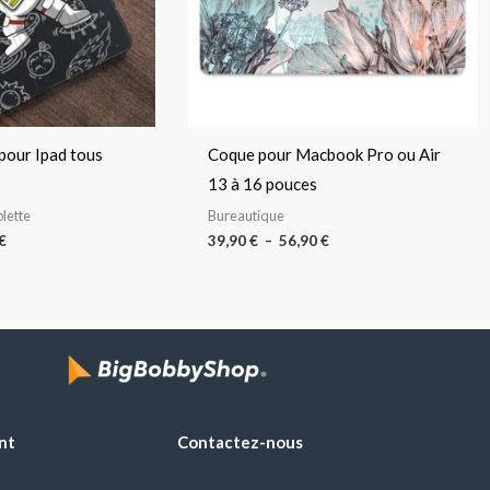
 pour Ipad tous
Coque pour Macbook Pro ou Air
13 à 16 pouces
lette
Bureautique
€
39,90
€
–
56,90
€
nt
Contactez-nous