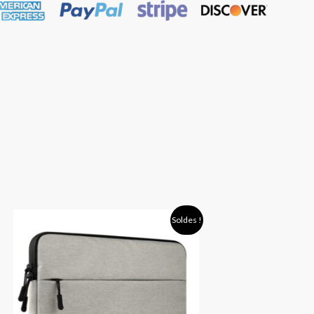
Plage
Soldes !
de
prix :
22,90 €
à
26,90 €