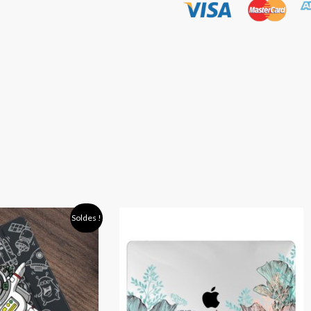
Plage
Plage
Soldes !
de
de
prix :
prix :
23,90 €
39,90 €
à
à
30,90 €
56,90 €