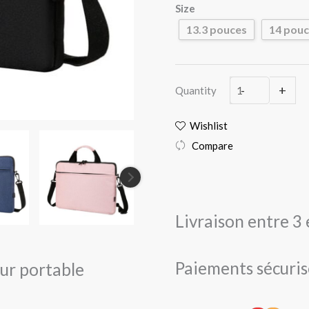
bandoulière
Size
pour
13.3 pouces
14 pou
ordinateur
portable
-
+
Quantity
Wishlist
Compare
Livraison entre 3 
Paiements sécuris
ur portable