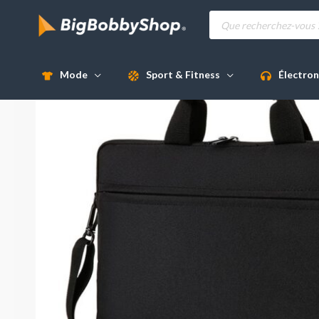
Aller
Recherche
de
au
produits
Soldes !
contenu
Mode
Sport & Fitness
Électron