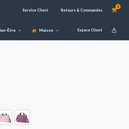
Service Client
Retours & Commandes
ien-Être
Maison
Espace Client
lage
e
ix :
2,90 €
3,90 €