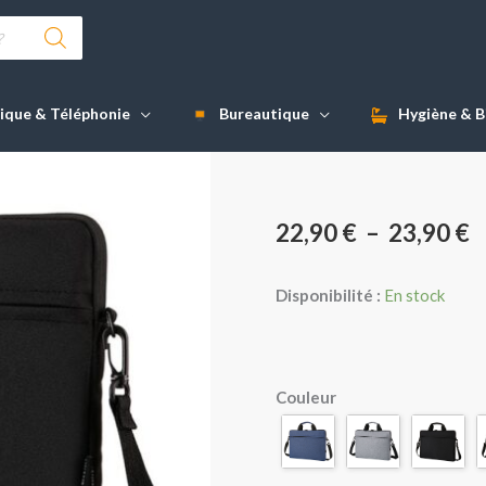
ique & Téléphonie
Bureautique
Hygiène & B
P
22,90
€
–
23,90
€
d
Disponibilité :
En stock
pr
2
quantité
Couleur
de
à
Sacoche
2
à