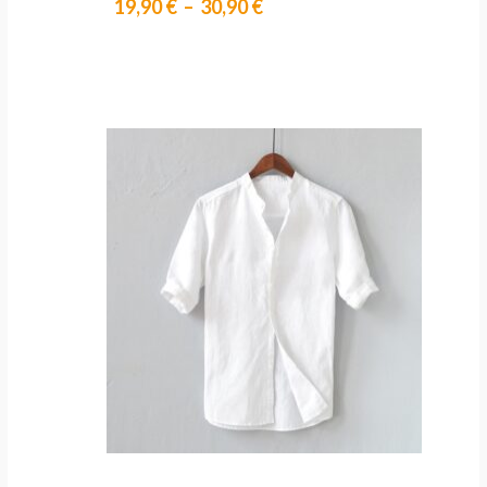
19,90
€
–
30,90
€
Plage
de
prix :
18,90 €
à
24,90 €