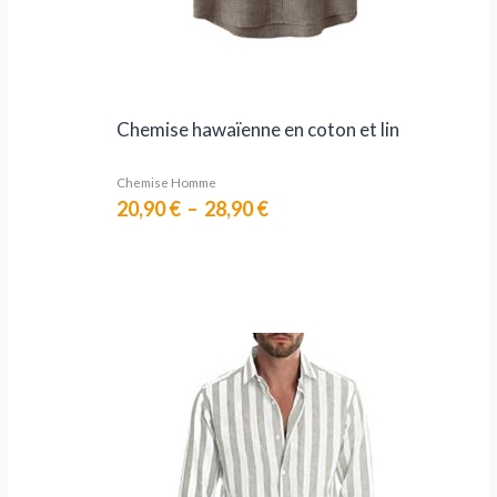
Chemise hawaïenne en coton et lin
Chemise Homme
20,90
€
–
28,90
€
Plage
de
prix :
23,90 €
à
32,90 €