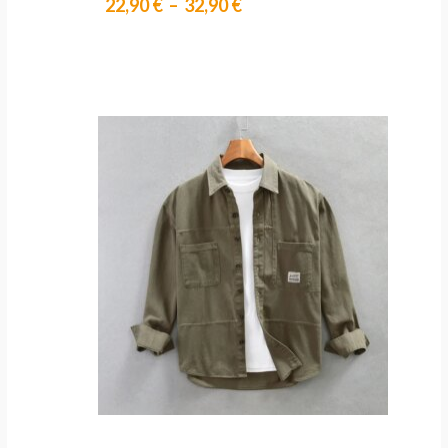
22,90
€
–
32,90
€
Le
Le
prix
prix
initial
actuel
était :
est :
122,90 €.
61,90 €.