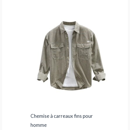
Le
Le
prix
prix
initial
actuel
était :
est :
111,90 €.
55,90 €.
Chemise à carreaux fins pour
homme