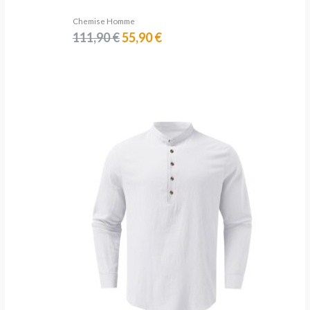
Chemise Homme
111,90
€
55,90
€
Plage
de
prix :
23,90 €
à
28,90 €