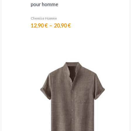
pour homme
Chemise Homme
12,90
€
–
20,90
€
Plage
de
prix :
20,90 €
à
28,90 €