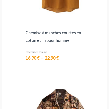
Chemise à manches courtes en
coton et lin pour homme
Chemise Homme
16,90
€
–
22,90
€
Plage
de
prix :
15,90 €
à
22,90 €