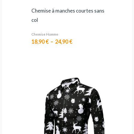
Chemise à manches courtes sans
col
Chemise Homme
18,90
€
–
24,90
€
Plage
de
prix :
21,90 €
à
27,90 €