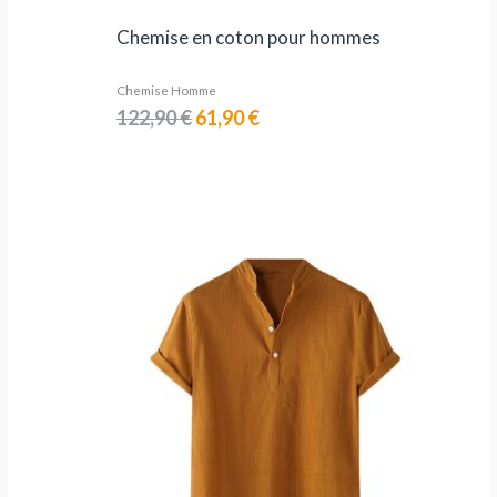
Chemise en coton pour hommes
Chemise Homme
122,90
€
61,90
€
Plage
de
prix :
16,90 €
à
22,90 €