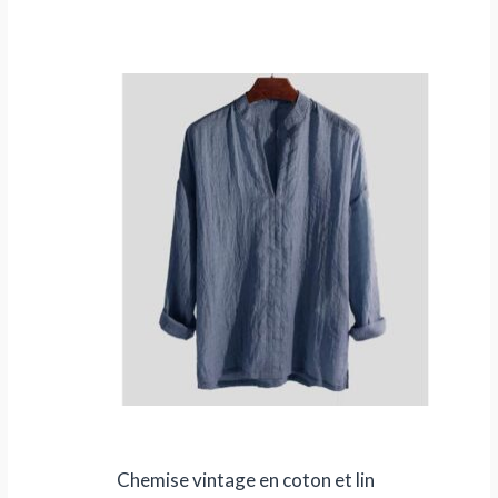
Plage
de
prix :
12,90 €
à
20,90 €
Chemise vintage en coton et lin