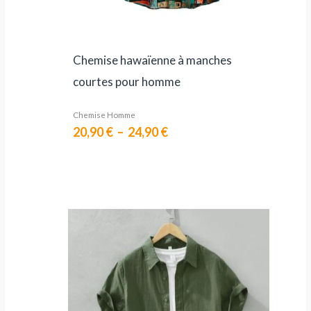
Chemise hawaïenne à manches
courtes pour homme
Chemise Homme
20,90
€
–
24,90
€
Le
Le
prix
prix
initial
actuel
était :
est :
108,90 €.
54,90 €.