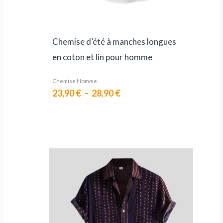
Chemise d’été à manches longues
en coton et lin pour homme
Chemise Homme
23,90
€
–
28,90
€
Plage
de
prix :
15,90 €
à
22,90 €