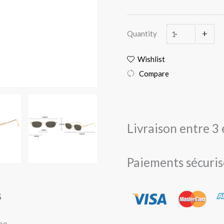
soleil
Steampunk
-
+
Quantity
carrées
Wishlist
Compare
Livraison entre 3 
Paiements sécuris
s