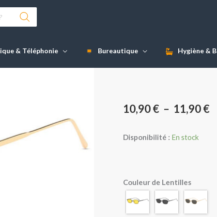
ique & Téléphonie
Bureautique
Hygiène & B
P
10,90
€
–
11,90
€
d
Disponibilité :
En stock
pr
1
quantité
Couleur de Lentilles
de
à
Lunettes
1
de