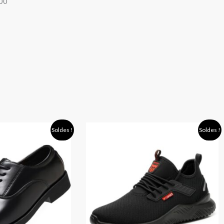
400
Plage
Plage
Soldes !
Soldes !
de
de
prix :
prix :
16,90 €
40,90 €
à
à
19,90 €
56,90 €