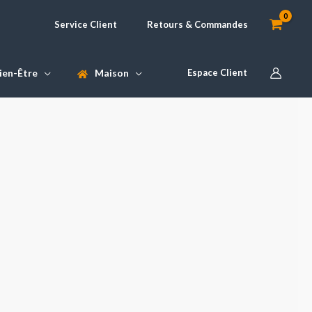
Service Client
Retours & Commandes
ien-Être
Maison
Espace Client
lage
e
ix :
0,90 €
1,90 €