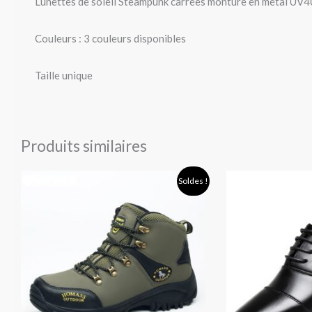
Lunettes de soleil Steampunk carrées monture en métal UV
Couleurs : 3 couleurs disponibles
Taille unique
Produits similaires
Plage
Soldes !
de
prix :
47,90 €
à
68,90 €