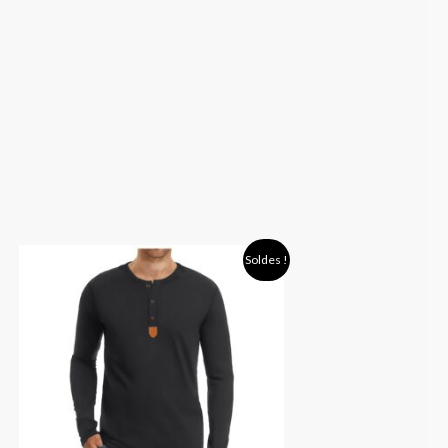
Plage
Soldes !
de
prix :
18,90 €
à
23,90 €