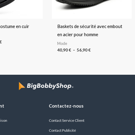
ostume en cuir
Baskets de sécurité avec embout
en acier pour homme
€
Mode
40,90
€
–
56,90
€
nt
Contactez-nous
aison
Contact Service Client
Contact Publicité