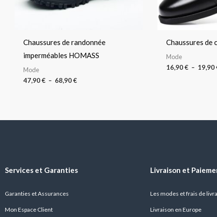
Chaussures de randonnée
Chaussures de c
imperméables HOMASS
Mode
16,90
€
–
19,90
Mode
47,90
€
–
68,90
€
Services et Garanties
Livraison et Paieme
Garanties et Assurances
Les modes et frais de livr
Mon Espace Client
Livraison en Europe