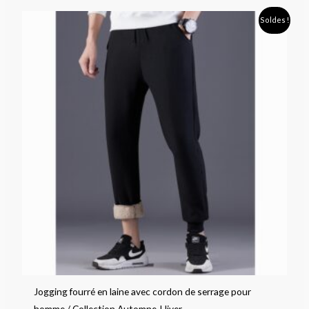
Plage
Soldes !
de
prix :
23,90 €
à
32,90 €
Jogging fourré en laine avec cordon de serrage pour
homme / Collection Automne-Hiver