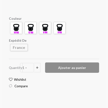
prix :
71,90 €
quantité
Couleur
à
de
Haltères
111,90 €
de
musculation
Expédié De
de
France
6
à
12
-
+
Quantity
Ajouter au panier
Kg
Wishlist
Compare