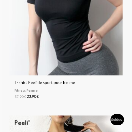
T-shirt Peeli de sport pour femme
Fitness Femme
37,90
€
23,90
€
Le
Le
Soldes !
prix
prix
initial
actuel
était :
est :