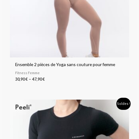
Ensemble 2 pièces de Yoga sans couture pour femme
Fitness Femme
30,90
€
–
47,90
€
Le
Le
Soldes !
prix
prix
initial
actuel
était :
est :
37,90 €.
23,90 €.