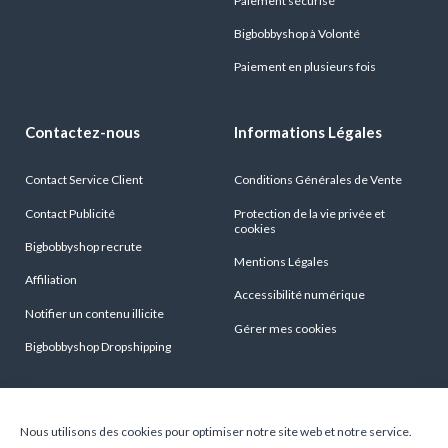
Paiement sécurisé
Bigbobbyshop à Volonté
Paiement en plusieurs fois
Contactez-nous
Informations Légales
Contact Service Client
Conditions Générales de Vente
Contact Publicité
Protection de la vie privée et
cookies
Bigbobbyshop recrute
Mentions Légales
Affiliation
Accessibilité numérique
Notifier un contenu illicite
Gérer mes cookies
Bigbobbyshop Dropshipping
Conditions générales de vente
Nous utilisons des cookies pour optimiser notre site web et notre service.