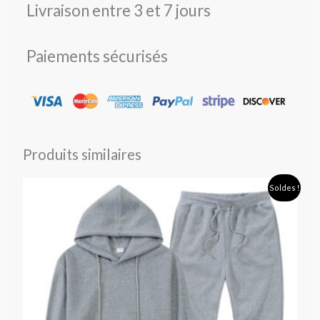
Livraison entre 3 et 7 jours
Paiements sécurisés
Produits similaires
Le
Le
Soldes !
prix
prix
initial
actuel
était :
est :
79,90 €.
49,90 €.