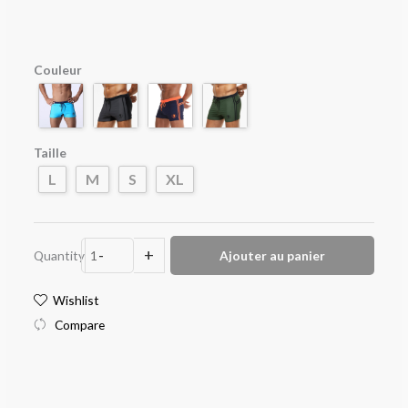
initial
actuel
était :
est :
quantité
Couleur
32,90 €.
24,90 €.
de
Boxer
de
Bain
Taille
pour
L
M
S
XL
Homme
-
+
Quantity
Ajouter au panier
Wishlist
Compare