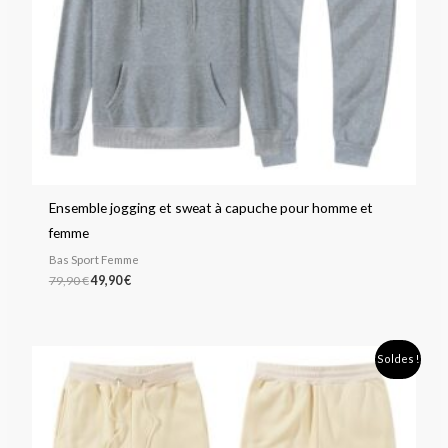
Ensemble jogging et sweat à capuche pour homme et
femme
Bas Sport Femme
79,90
€
49,90
€
Plage
Soldes !
de
prix :
25,90 €
à
28,90 €