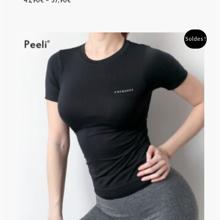
41,90
€
–
57,90
€
Le
Le
Soldes !
prix
prix
initial
actuel
était :
est :
37,90 €.
23,90 €.