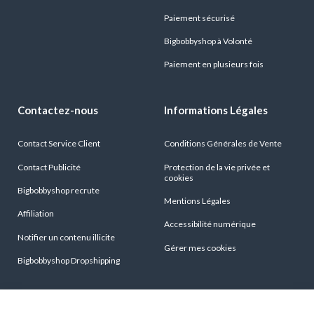
Paiement sécurisé
Bigbobbyshop à Volonté
Paiement en plusieurs fois
Contactez-nous
Informations Légales
Contact Service Client
Conditions Générales de Vente
Contact Publicité
Protection de la vie privée et
cookies
Bigbobbyshop recrute
Mentions Légales
Affiliation
Accessibilité numérique
Notifier un contenu illicite
Gérer mes cookies
Bigbobbyshop Dropshipping
Conditions générales de vente